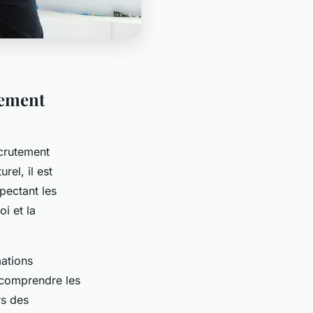
tement
ecrutement
rel, il est
pectant les
i et la
mations
e comprendre les
rs des