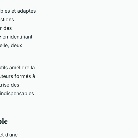
xibles et adaptés
estions
er des
en identifiant
elle, deux
tils améliore la
ruteurs formés à
trise des
 indispensables
ble
et d’une