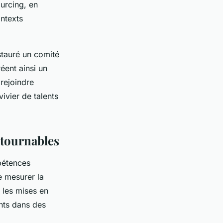
ourcing, en
ontexts
stauré un comité
réent ainsi un
 rejoindre
vivier de talents
ntournables
pétences
de mesurer la
, les mises en
nts dans des