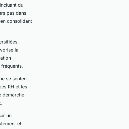
incluant du
ers pas dans
t en consolidant
rsifiées.
vorise la
ation
 fréquents.
 ne se sentent
pes RH et les
tte démarche
t.
sur un
utement et