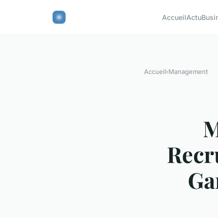
Accueil
Actu
Busi
Accueil
›
Management
M
Recr
Ga