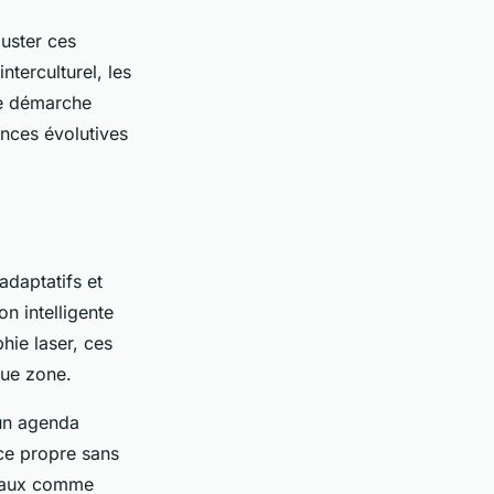
juster ces
terculturel, les
tte démarche
ences évolutives
adaptatifs et
on intelligente
hie laser, ces
que zone.
 un agenda
ace propre sans
vocaux comme