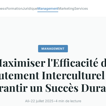
ness
Formation
Juridique
Management
Marketing
Services
MANAGEMENT
aximiser l'Efficacité 
utement Interculturel
rantir un Succès Dura
Ali
•
22 juillet 2025
•
4 min de lecture