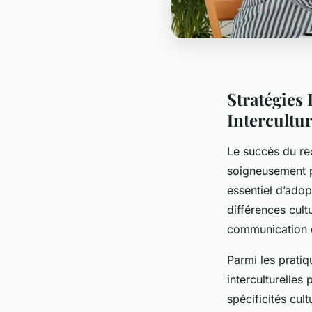
Stratégies
Intercultur
Le succès du rec
soigneusement pe
essentiel d’adop
différences cult
communication cl
Parmi les pratiq
interculturelles
spécificités cult