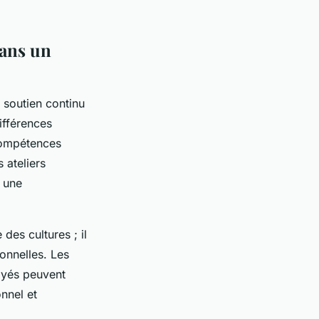
dans un
 soutien continu
ifférences
 compétences
 ateliers
t une
des cultures ; il
onnelles. Les
loyés peuvent
onnel et