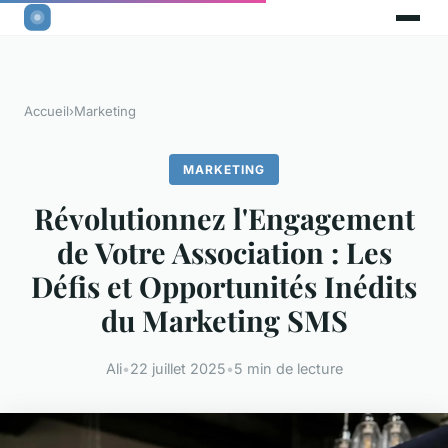
Accueil
›
Marketing
MARKETING
Révolutionnez l'Engagement
de Votre Association : Les
Défis et Opportunités Inédits
du Marketing SMS
Ali
•
22 juillet 2025
•
5 min de lecture