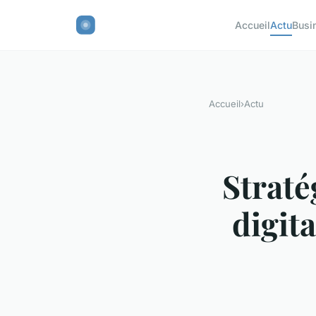
Accueil
Actu
Busi
Accueil
›
Actu
Straté
digita