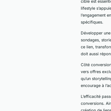
cible est essent
lifestyle s’appu
l’engagement en 
spécifiques.
Développer une 
sondages, storie
ce lien, transf
doit aussi répo
Côté conversion 
vers offres exc
qu’un storytelli
encourage à l’ac
L’efficacité pas
conversions. Ain
création de lien