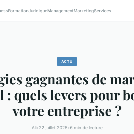
ness
Formation
Juridique
Management
Marketing
Services
ACTU
gies gagnantes de ma
l : quels levers pour 
votre entreprise ?
Ali
•
22 juillet 2025
•
6 min de lecture