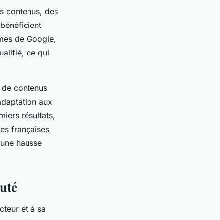
es contenus, des
 bénéficient
hmes de Google,
alifié, ce qui
n de contenus
’adaptation aux
iers résultats,
es françaises
e une hausse
auté
cteur et à sa