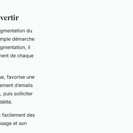
vertir
augmentation du
 simple démarche
gmentation, il
ement de chaque
ue, favorise une
nement d’emails
puis solliciter
élité.
t facilement des
ssage et son