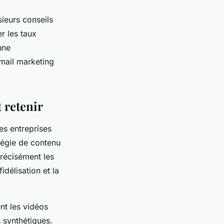
ieurs conseils
r les taux
une
email marketing
t retenir
es entreprises
atégie de contenu
précisément les
idélisation et la
nt les vidéos
s synthétiques.