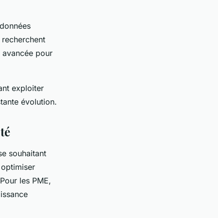
s données
 recherchent
se avancée pour
nt exploiter
tante évolution.
té
se souhaitant
à optimiser
 Pour les PME,
oissance