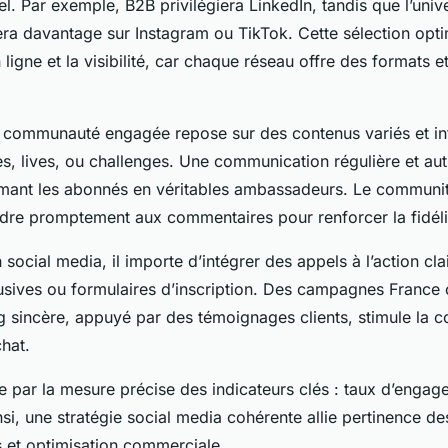
iel. Par exemple, B2B privilégiera LinkedIn, tandis que l’un
iera davantage sur Instagram ou TikTok. Cette sélection opt
ligne et la visibilité, car chaque réseau offre des formats 
communauté engagée repose sur des contenus variés et inte
s, lives, ou challenges. Une communication régulière et aut
ormant les abonnés en véritables ambassadeurs. Le commu
ndre promptement aux commentaires pour renforcer la fidéli
social media, il importe d’intégrer des appels à l’action cl
lusives ou formulaires d’inscription. Des campagnes France
ng sincère, appuyé par des témoignages clients, stimule la c
hat.
se par la mesure précise des indicateurs clés : taux d’engage
si, une stratégie social media cohérente allie pertinence de
s et optimisation commerciale.