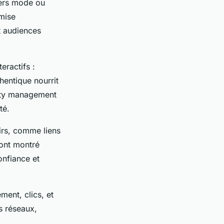
ivers mode ou
imise
et audiences
ractifs :
hentique nourrit
nity management
té.
airs, comme liens
 ont montré
onfiance et
ment, clics, et
s réseaux,